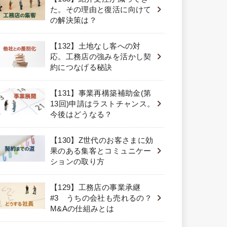
た。その理由と復活に向けて
の解決策は？
【132】土地なし客への対
応。工務店の強みを活かし契
約につなげる秘訣
【131】事業再構築補助金(第
13回)申請はラストチャンス。
今後はどうなる？
【130】Z世代のお客さまに効
果のある集客とコミュニケー
ションの取り方
【129】工務店の事業承継
#3 うちの会社も売れるの？
M&Aの仕組みとは