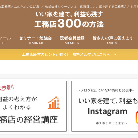
る工務店さんのためのQ&A集 ／ 株式会社ジクージンは、真面目にいい家を建てる工務店さんを応
ィール
セミナー・勉強会
読者会員登録
皆さんの声に答えます
ILE
SEMINAR
MEMBER
ASK ME
工務店経営のヒントが届く! 無料メルマガはこちら >