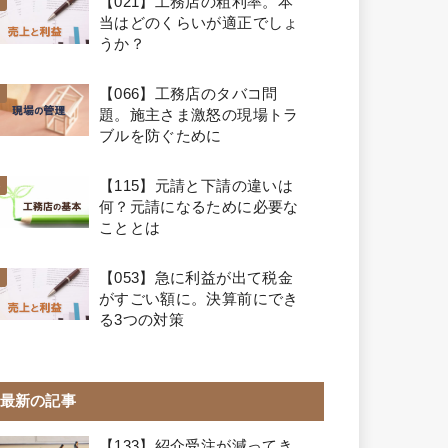
【021】工務店の粗利率。本
当はどのくらいが適正でしょ
うか？
【066】工務店のタバコ問
題。施主さま激怒の現場トラ
ブルを防ぐために
【115】元請と下請の違いは
何？元請になるために必要な
こととは
【053】急に利益が出て税金
がすごい額に。決算前にでき
る3つの対策
最新の記事
【133】紹介受注が減ってき