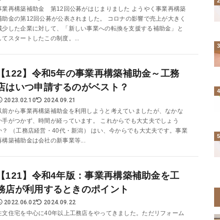
事業再構築補助金 第12回公募がはじまりました ようやく事業再構築
補助金の第12回公募が公表されました。 コロナの影響で売上が大きく
減少した企業に対して、「新しい事業への転換を支援する補助金」と
してスタートしたこの制度。...
【122】令和5年の事業再構築補助金～工務
店はいつ申請するのがベスト？
2023.02.10
2024.09.21
以前から事業再構築補助金を利用しようと考えていましたが、なかな
か手がつかず、時間が経っています。 これからでも大丈夫でしょう
か？ （工務店経営・40代・新潟） はい、今からでも大丈夫です。事業
再構築補助金は会社の新事業等...
【121】令和4年版：事業再構築補助金を工
務店が利用するときのポイント
2022.06.02
2024.09.22
注文住宅を中心に40年以上工務店をやってきました。ただリフォーム