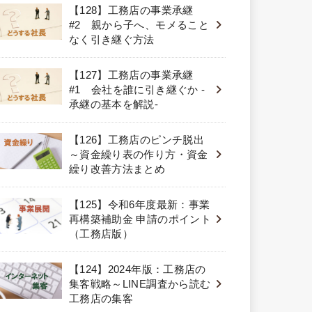
【128】工務店の事業承継
#2 親から子へ、モメること
なく引き継ぐ方法
【127】工務店の事業承継
#1 会社を誰に引き継ぐか -
承継の基本を解説-
【126】工務店のピンチ脱出
～資金繰り表の作り方・資金
繰り改善方法まとめ
【125】令和6年度最新：事業
再構築補助金 申請のポイント
（工務店版）
【124】2024年版：工務店の
集客戦略～LINE調査から読む
工務店の集客