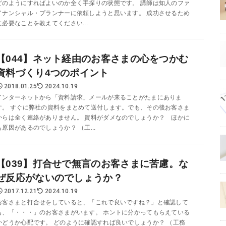
どのようにすればよいのか全く手探りの状態です。 講師は知人のファ
イナンシャル・プランナーに依頼しようと思います。 成功させるため
に必要なことを教えてください...
【044】ネット経由のお客さまの心をつかむ
資料づくり4つのポイント
2018.01.25
2024.10.19
インターネットから「資料請求」メールが来ることがたまにありま
す。 すぐに弊社の資料をまとめて送付します。でも、その後お客さま
からは全く連絡がありません。 資料がダメなのでしょうか？ ほかに
も原因があるのでしょうか？ （工...
【039】打合せで無言のお客さまに苦慮。な
ぜ反応がないのでしょうか？
2017.12.21
2024.10.19
お客さまと打合せをしていると、「これで良いですね？」と確認して
も、「・・・」のお客さまがいます。 ホントに分かってもらえている
かどうか心配です。 どのように確認すれば良いでしょうか？ （工務