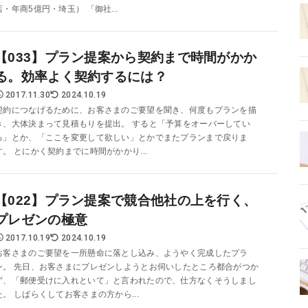
店・年商5億円・埼玉） 「御社...
【033】プラン提案から契約まで時間がかか
る。効率よく契約するには？
2017.11.30
2024.10.19
契約につなげるために、お客さまのご要望を聞き、何度もプランを描
き、大体決まって見積もりを提出。 すると「予算をオーバーしてい
る」とか、「ここを変更して欲しい」とかでまたプランまで戻りま
す。 とにかく契約までに時間がかかり...
【022】プラン提案で競合他社の上を行く、
プレゼンの極意
2017.10.19
2024.10.19
お客さまのご要望を一所懸命に落とし込み、ようやく完成したプラ
ン。 先日、お客さまにプレゼンしようとお伺いしたところ都合がつか
ず、「郵便受けに入れといて」と言われたので、仕方なくそうしまし
た。 しばらくしてお客さまの方から...