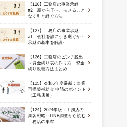
【128】工務店の事業承継
#2 親から子へ、モメること
なく引き継ぐ方法
【127】工務店の事業承継
#1 会社を誰に引き継ぐか -
承継の基本を解説-
【126】工務店のピンチ脱出
～資金繰り表の作り方・資金
繰り改善方法まとめ
【125】令和6年度最新：事業
再構築補助金 申請のポイント
（工務店版）
【124】2024年版：工務店の
集客戦略～LINE調査から読む
工務店の集客