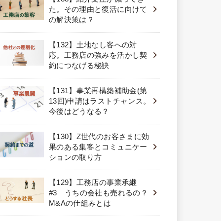
た。その理由と復活に向けて
の解決策は？
【132】土地なし客への対
応。工務店の強みを活かし契
約につなげる秘訣
【131】事業再構築補助金(第
13回)申請はラストチャンス。
今後はどうなる？
【130】Z世代のお客さまに効
果のある集客とコミュニケー
ションの取り方
【129】工務店の事業承継
#3 うちの会社も売れるの？
M&Aの仕組みとは