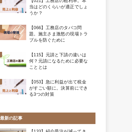
【021】工務店の粗利率。本
当はどのくらいが適正でしょ
うか？
【066】工務店のタバコ問
題。施主さま激怒の現場トラ
ブルを防ぐために
【115】元請と下請の違いは
何？元請になるために必要な
こととは
【053】急に利益が出て税金
がすごい額に。決算前にでき
る3つの対策
最新の記事
【133】紹介受注が減ってき