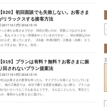
【020】初回面談でも失敗しない。お客さま
がリラックスする接客方法
2017.10.12
2024.10.19
やっと来たお客さまですが、対応が悪いのか、営業につながりませ
ん。 私もスタッフも一所懸命やっているのですが…。 何が原因なのか
分からず、困っています。 （53歳・年商2億円・工務店・兵庫） そう
なんですよね。皆さん、自社...
【019】プランは有料？無料？お客さまに振
り回されないプラン提案法
2017.10.10
2024.10.19
弊社はお客さまの要望を伺ったら、すぐプランを描くようにしていま
す。 他の工務店では、自社で建てる意思を確認しない限り、プランは
描かないというところもあるようです。 そんなことしたら、受注どこ
ろか、最初からお客さまに逃げら...