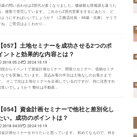
新築の問い合わせはZ世代が多くなりました。価値観も情報源も違うた
め、接客で苦労しています。 これからZ世代営業をするにあたり、ど
のようにすればいいでしょうか？ （工務店社長・48歳・兵庫） そうで
すね、ご苦労はよくわかり...
【057】土地セミナーを成功させる2つのポ
イントと効果的な内容とは？
2018.05.24
2024.10.19
普段からイベントで資金計画セミナー、間取りセミナー、収納セミナ
ーなどを実施しています。 見込み客の半分は土地なしのお客さまで
す。 そこで次は土地セミナーを企画しているのですが、何に注意すれ
ば良いでしょうか？ 弊社は不動産...
【054】資金計画セミナーで他社と差別化し
たい。成功のポイントは？
2018.04.05
2024.10.19
資金計画セミナーをやりたいと思っています。 初めてなもので、何を