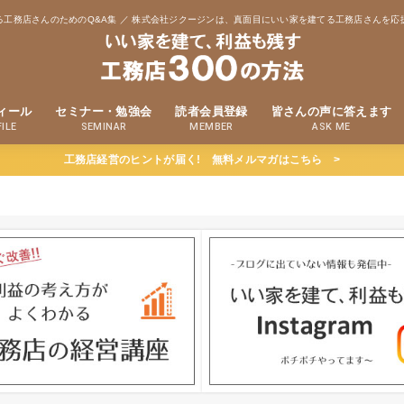
る工務店さんのためのQ&A集 ／ 株式会社ジクージンは、真面目にいい家を建てる工務店さんを応
ィール
セミナー・勉強会
読者会員登録
皆さんの声に答えます
ILE
SEMINAR
MEMBER
ASK ME
工務店経営のヒントが届く! 無料メルマガはこちら >