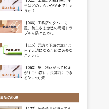
【021】工務店の粗利率。本
当はどのくらいが適正でしょ
うか？
【066】工務店のタバコ問
題。施主さま激怒の現場トラ
ブルを防ぐために
【115】元請と下請の違いは
何？元請になるために必要な
こととは
【053】急に利益が出て税金
がすごい額に。決算前にでき
る3つの対策
最新の記事
【133】紹介受注が減ってき