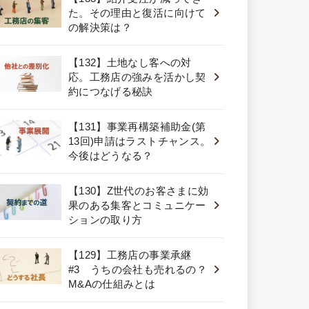
た。その理由と復活に向けて
の解決策は？
【132】土地なし客への対
応。工務店の強みを活かし契
約につなげる秘訣
【131】事業再構築補助金(第
13回)申請はラストチャンス。
今後はどうなる？
【130】Z世代のお客さまに効
果のある集客とコミュニケー
ションの取り方
【129】工務店の事業承継
#3 うちの会社も売れるの？
M&Aの仕組みとは