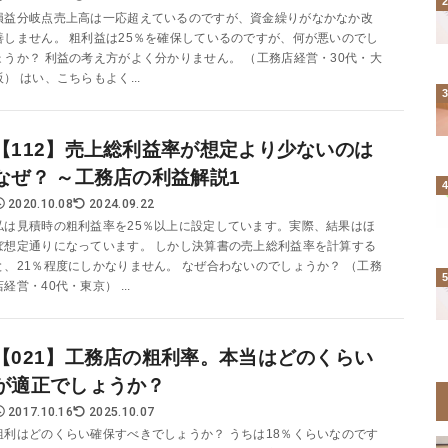
損益分岐点売上高は一応超えているのですが、資金繰りがなかなか改
善しません。 粗利益は25％を確保しているのですが、何が悪いのでし
ょうか？ 利益の考え方がよく分かりません。 （工務店経営・30代・大
阪） はい、こちらもよく...
【112】売上総利益率が想定より少ないのは
なぜ？ ～工務店の利益解説1
2020.10.08
2024.09.22
私は見積時の粗利益率を25％以上に設定しています。実際、結果はほ
ぼ想定通りになっています。 しかし決算書の売上総利益率を計算する
と、21％程度にしかなりません。 なぜ合わないのでしょうか？ （工務
店経営・40代・東京） ...
【021】工務店の粗利率。本当はどのくらい
が適正でしょうか？
2017.10.16
2025.10.07
粗利はどのくらい確保すべきでしょうか？ うちは18％くらいなのです