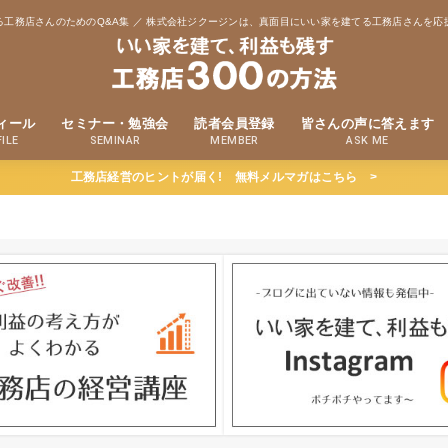
る工務店さんのためのQ&A集 ／ 株式会社ジクージンは、真面目にいい家を建てる工務店さんを応
ィール
セミナー・勉強会
読者会員登録
皆さんの声に答えます
ILE
SEMINAR
MEMBER
ASK ME
工務店経営のヒントが届く! 無料メルマガはこちら >