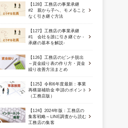
【128】工務店の事業承継
#2 親から子へ、モメること
なく引き継ぐ方法
【127】工務店の事業承継
#1 会社を誰に引き継ぐか -
承継の基本を解説-
【126】工務店のピンチ脱出
～資金繰り表の作り方・資金
繰り改善方法まとめ
【125】令和6年度最新：事業
再構築補助金 申請のポイント
（工務店版）
【124】2024年版：工務店の
集客戦略～LINE調査から読む
工務店の集客