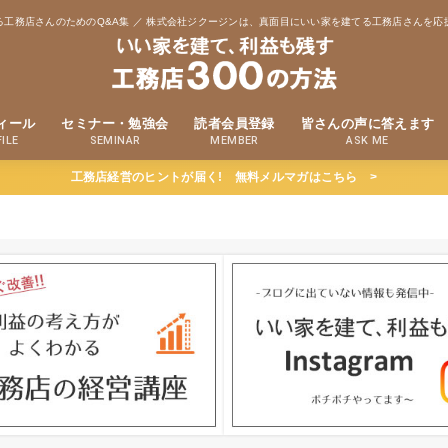
る工務店さんのためのQ&A集 ／ 株式会社ジクージンは、真面目にいい家を建てる工務店さんを応
ィール
セミナー・勉強会
読者会員登録
皆さんの声に答えます
ILE
SEMINAR
MEMBER
ASK ME
工務店経営のヒントが届く! 無料メルマガはこちら >