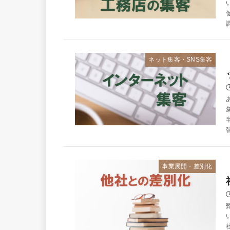
ネット集客・SNS集客
事業展開・差別化