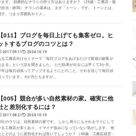
います。 効果的なチラシの作り方はありますか？ （26歳・工務店・販
促担当・静岡） チラシの基本は、まず「トーン」です。 トーンとは、
調子、つまり雰囲気やイメ...
【011】ブログを毎日上げても集客ゼロ。ヒ
ットするブログのコツとは？
2017.09.11
2024.10.19
ある工務店向けセミナーで「毎日ブログをあげるだけで新規の顧客が
集まる」という話を聞きました。 ただ効果が出るには早くて3か月。
半年は毎日頑張ってアップするようにとのこと。それを信じて毎日頑
張っています。 4か月たちますが...
【005】競合が多い自然素材の家。確実に他
社と差別化するには？
2017.08.21
2024.10.19
弊社のウリは、自然素材の家です。 しかし周りにもそれをウリにして
いる工務店が多くあり、イマイチ強みになっていない気がします。 他
社とどのように差別化すれば良いでしょうか？ （48歳・工務店経営・