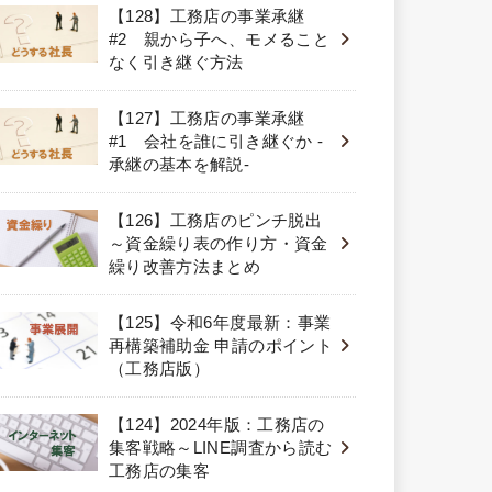
【128】工務店の事業承継
#2 親から子へ、モメること
なく引き継ぐ方法
【127】工務店の事業承継
#1 会社を誰に引き継ぐか -
承継の基本を解説-
【126】工務店のピンチ脱出
～資金繰り表の作り方・資金
繰り改善方法まとめ
【125】令和6年度最新：事業
再構築補助金 申請のポイント
（工務店版）
【124】2024年版：工務店の
集客戦略～LINE調査から読む
工務店の集客