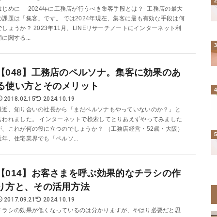
はじめに -2024年に工務店が行うべき集客手段とは？- 工務店の最大
の課題は「集客」です。 では2024年現在、集客に最も有効な手段は何
でしょうか？ 2023年11月、LINEリサーチノートにインターネット利
用に関する...
【048】工務店のペルソナ。集客に効果のあ
る使い方とそのメリット
2018.02.15
2024.10.19
最近、知り合いの社長から「まだペルソナもやっていないのか？」と
言われました。 インターネットで検索してとりあえずやってみました
が、これが何の役に立つのでしょうか？ （工務店経営・52歳・大阪）
近年、住宅業界でも「ペルソ...
【014】お客さまを呼ぶ効果的なチラシの作
り方と、その活用方法
2017.09.21
2024.10.19
チラシの効果が低くなっているのは分かりますが、やはり必要だと思