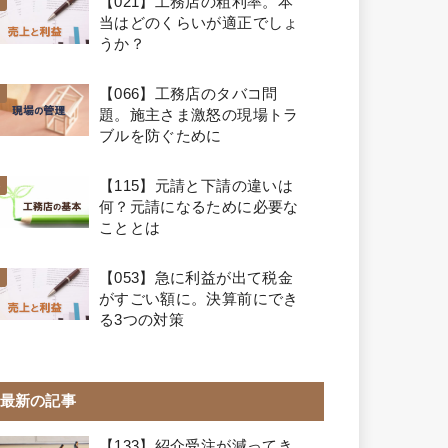
【021】工務店の粗利率。本
当はどのくらいが適正でしょ
うか？
【066】工務店のタバコ問
題。施主さま激怒の現場トラ
ブルを防ぐために
【115】元請と下請の違いは
何？元請になるために必要な
こととは
【053】急に利益が出て税金
がすごい額に。決算前にでき
る3つの対策
最新の記事
【133】紹介受注が減ってき