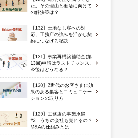
た。その理由と復活に向けて
の解決策は？
【132】土地なし客への対
応。工務店の強みを活かし契
約につなげる秘訣
【131】事業再構築補助金(第
13回)申請はラストチャンス。
今後はどうなる？
【130】Z世代のお客さまに効
果のある集客とコミュニケー
ションの取り方
【129】工務店の事業承継
#3 うちの会社も売れるの？
M&Aの仕組みとは