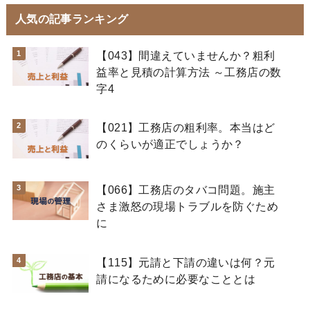
人気の記事ランキング
【043】間違えていませんか？粗利
益率と見積の計算方法 ～工務店の数
字4
【021】工務店の粗利率。本当はど
のくらいが適正でしょうか？
【066】工務店のタバコ問題。施主
さま激怒の現場トラブルを防ぐため
に
【115】元請と下請の違いは何？元
請になるために必要なこととは