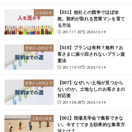
【031】他社との競争でほぼ全
人を活かす
敗。契約が取れる営業マンを育て
る方法
2017.11.20
2024.10.19
【019】プランは有料？無料？お
営業から契約まで
客さまに振り回されないプラン提
案法
2017.10.10
2024.10.19
【007】なぜいい土地が見つから
営業から契約まで
ないのか。土地なしのお客さまの
対応策
2017.08.28
2024.10.19
【001】現場見学会で集客できな
工務店の集客
い。今すぐできる効果的な集客方
法とは？