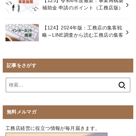
【125】令和6年度最新：事業再構築
補助金 申請のポイント（工務店版）
【124】2024年版：工務店の集客戦
略～LINE調査から読む工務店の集客
記事をさがす
検
索:
無料メルマガ
工務店経営に役立つ情報が毎月届きます。