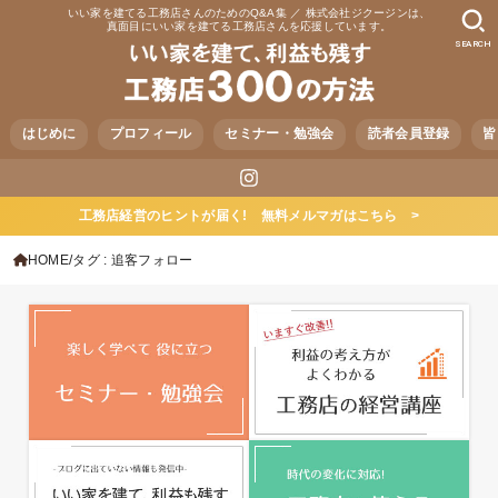
いい家を建てる工務店さんのためのQ&A集 ／ 株式会社ジクージンは、
真面目にいい家を建てる工務店さんを応援しています。
SEARCH
はじめに
プロフィール
セミナー・勉強会
読者会員登録
皆
工務店経営のヒントが届く! 無料メルマガはこちら >
HOME
タグ : 追客フォロー