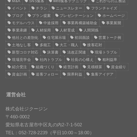
M&A
SNS集客
web集客テクニック
これからの工務店
イベント
チラシ
ニュースレター
フランチャイズ
ブログ
プラン提案
プレゼンテーション
ホームページ
モデルハウス
中途採用
事業再構築補助金
事業展開
事業承継
人材採用
人材育成
人間関係
他社との差別化
住宅展示場
初回面談
営業トーク例
土地なし客
多能工
大工・職人
接客応対
新型コロナ対応
決算書
法改正関連
現場トラブル
現場見学会
社内トラブル
社長の心構え
粗利益率
紹介受注
組織づくり
経営計画
見積積算
資金繰り
資金計画
追客フォロー
限界利益
集客アイデア
運営会社
株式会社ジクージン
〒460-0002
愛知県名古屋市中区丸の内2-7-1-502
TEL：052-728-2239（平日10:00～18:00）