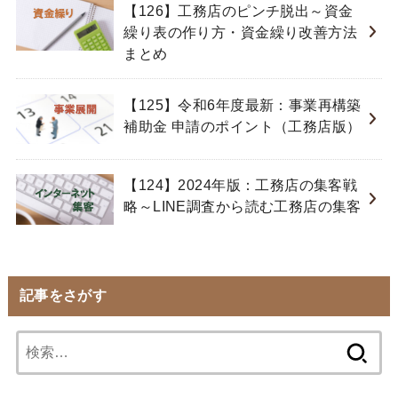
【126】工務店のピンチ脱出～資金
繰り表の作り方・資金繰り改善方法
まとめ
【125】令和6年度最新：事業再構築
補助金 申請のポイント（工務店版）
【124】2024年版：工務店の集客戦
略～LINE調査から読む工務店の集客
記事をさがす
検
索: