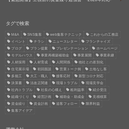
タグで検索
M&A
SNS集客
web集客テクニック
これからの工務店
イベント
チラシ
ニュースレター
フランチャイズ
ブログ
プラン提案
プレゼンテーション
ホームページ
モデルハウス
事業再構築補助金
事業展開
事業承継
人材採用
人材育成
人間関係
他社との差別化
住宅展示場
初回面談
営業トーク例
土地なし客
多能工
大工・職人
接客応対
新型コロナ対応
決算書
法改正関連
現場トラブル
現場見学会
社内トラブル
社長の心構え
粗利益率
紹介受注
組織づくり
経営計画
補助金・助成金
見積積算
資金繰り
資金計画
追客フォロー
限界利益
集客アイデア