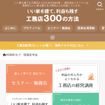
いい家を建てる工務店さんのためのQ&A集 ／ 株式会社ジクージンは、
真面目にいい家を建てる工務店さんを応援しています。
SEARCH
はじめに
プロフィール
セミナー・勉強会
読者会員登録
皆
工務店経営のヒントが届く! 無料メルマガはこちら >
HOME
タグ : 現場見学会