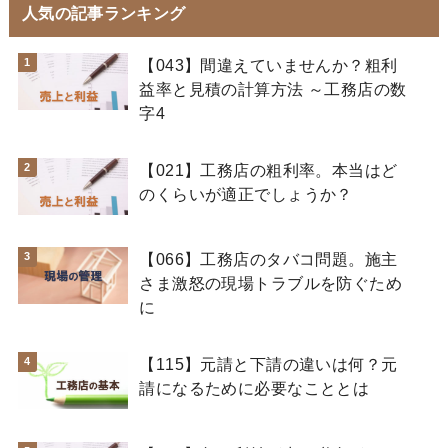
人気の記事ランキング
【043】間違えていませんか？粗利
益率と見積の計算方法 ～工務店の数
字4
【021】工務店の粗利率。本当はど
のくらいが適正でしょうか？
【066】工務店のタバコ問題。施主
さま激怒の現場トラブルを防ぐため
に
【115】元請と下請の違いは何？元
請になるために必要なこととは