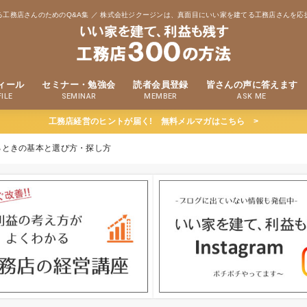
る工務店さんのためのQ&A集 ／ 株式会社ジクージンは、真面目にいい家を建てる工務店さんを応
ィール
セミナー・勉強会
読者会員登録
皆さんの声に答えます
ILE
SEMINAR
MEMBER
ASK ME
工務店経営のヒントが届く! 無料メルマガはこちら >
るときの基本と選び方・探し方