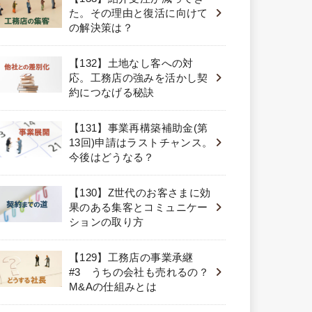
た。その理由と復活に向けて
の解決策は？
【132】土地なし客への対
応。工務店の強みを活かし契
約につなげる秘訣
【131】事業再構築補助金(第
13回)申請はラストチャンス。
今後はどうなる？
【130】Z世代のお客さまに効
果のある集客とコミュニケー
ションの取り方
【129】工務店の事業承継
#3 うちの会社も売れるの？
M&Aの仕組みとは