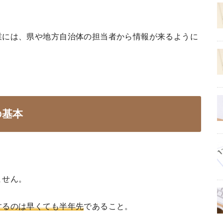
業には、県や地方自治体の担当者から情報が来るように
の基本
ません。
するのは早くても半年先
であること。
。