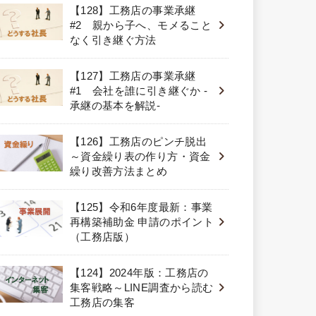
【128】工務店の事業承継
#2 親から子へ、モメること
なく引き継ぐ方法
【127】工務店の事業承継
#1 会社を誰に引き継ぐか -
承継の基本を解説-
【126】工務店のピンチ脱出
～資金繰り表の作り方・資金
繰り改善方法まとめ
【125】令和6年度最新：事業
再構築補助金 申請のポイント
（工務店版）
【124】2024年版：工務店の
集客戦略～LINE調査から読む
工務店の集客