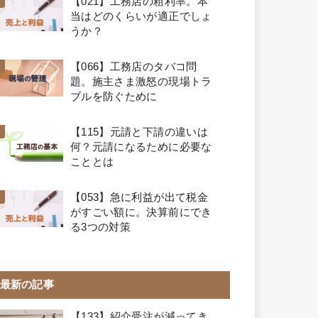
【021】工務店の粗利率。本
当はどのくらいが適正でしょ
うか？
【066】工務店のタバコ問
題。施主さま激怒の現場トラ
ブルを防ぐために
【115】元請と下請の違いは
何？元請になるために必要な
こととは
【053】急に利益が出て税金
がすごい額に。決算前にでき
る3つの対策
最新の記事
【133】紹介受注が減ってき