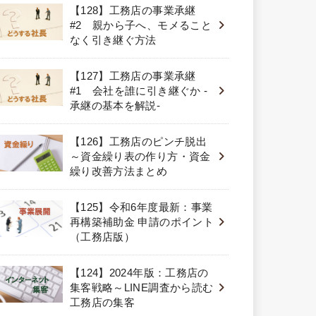
【128】工務店の事業承継
#2 親から子へ、モメること
なく引き継ぐ方法
【127】工務店の事業承継
#1 会社を誰に引き継ぐか -
承継の基本を解説-
【126】工務店のピンチ脱出
～資金繰り表の作り方・資金
繰り改善方法まとめ
【125】令和6年度最新：事業
再構築補助金 申請のポイント
（工務店版）
【124】2024年版：工務店の
集客戦略～LINE調査から読む
工務店の集客