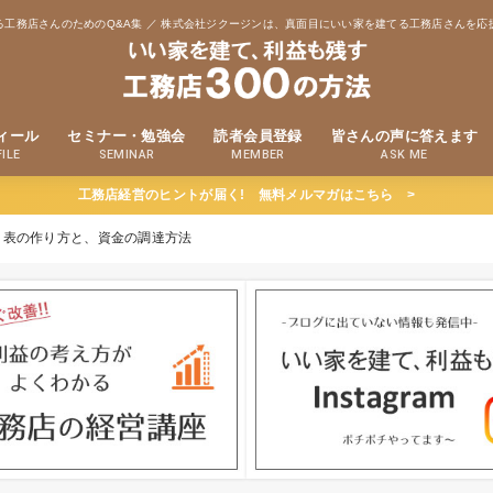
る工務店さんのためのQ&A集 ／ 株式会社ジクージンは、真面目にいい家を建てる工務店さんを応
ィール
セミナー・勉強会
読者会員登録
皆さんの声に答えます
ILE
SEMINAR
MEMBER
ASK ME
工務店経営のヒントが届く! 無料メルマガはこちら >
り表の作り方と、資金の調達方法