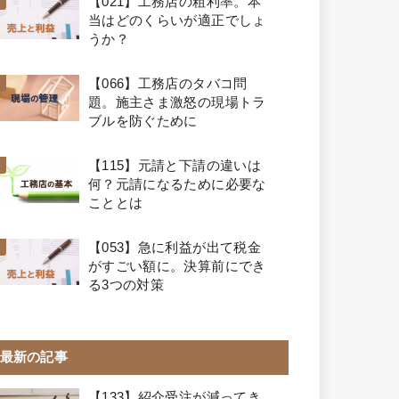
【021】工務店の粗利率。本
当はどのくらいが適正でしょ
うか？
【066】工務店のタバコ問
題。施主さま激怒の現場トラ
ブルを防ぐために
【115】元請と下請の違いは
何？元請になるために必要な
こととは
【053】急に利益が出て税金
がすごい額に。決算前にでき
る3つの対策
最新の記事
【133】紹介受注が減ってき