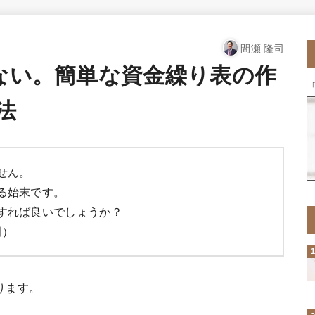
間瀬 隆司
がない。簡単な資金繰り表の作
法
せん。
る始末です。
すれば良いでしょうか？
田）
ります。