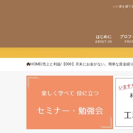
いい家を建て
はじめに
プロフ
ABOUT US
PROF
HOME
売上と利益
【008】月末にお金がない。簡単な資金繰