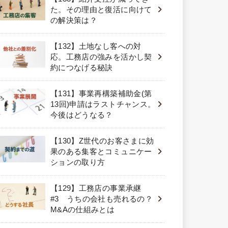
た。その理由と復活に向けて
の解決策は？
【132】土地なし客への対
応。工務店の強みを活かし契
約につなげる秘訣
【131】事業再構築補助金(第
13回)申請はラストチャンス。
今後はどうなる？
【130】Z世代のお客さまに効
果のある集客とコミュニケー
ションの取り方
【129】工務店の事業承継
#3 うちの会社も売れるの？
M&Aの仕組みとは