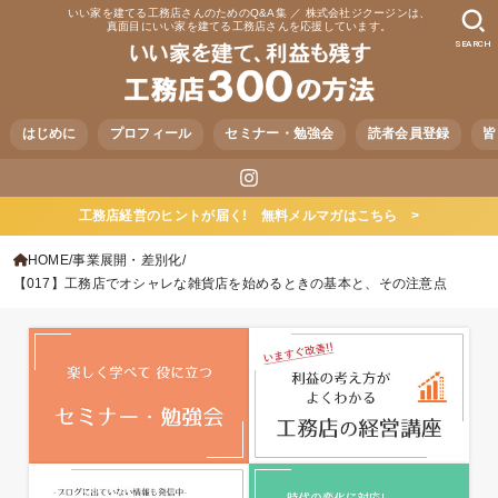
いい家を建てる工務店さんのためのQ&A集 ／ 株式会社ジクージンは、
真面目にいい家を建てる工務店さんを応援しています。
SEARCH
はじめに
プロフィール
セミナー・勉強会
読者会員登録
皆
工務店経営のヒントが届く! 無料メルマガはこちら >
HOME
事業展開・差別化
【017】工務店でオシャレな雑貨店を始めるときの基本と、その注意点