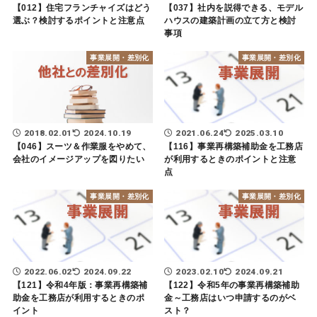
【012】住宅フランチャイズはどう
【037】社内を説得できる、モデル
選ぶ？検討するポイントと注意点
ハウスの建築計画の立て方と検討
事項
事業展開・差別化
事業展開・差別化
2018.02.01
2024.10.19
2021.06.24
2025.03.10
【046】スーツ＆作業服をやめて、
【116】事業再構築補助金を工務店
会社のイメージアップを図りたい
が利用するときのポイントと注意
点
事業展開・差別化
事業展開・差別化
2022.06.02
2024.09.22
2023.02.10
2024.09.21
【121】令和4年版：事業再構築補
【122】令和5年の事業再構築補助
助金を工務店が利用するときのポ
金～工務店はいつ申請するのがベ
イント
スト？