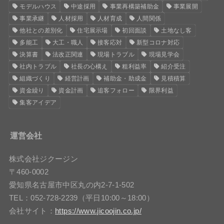
モデルハウス
中途採用
事業再構築補助金
事業展開
事業承継
人材採用
人材育成
人間関係
他社との差別化
住宅展示場
初回面談
土地なし客
多能工
大工・職人
接客応対
新型コロナ対応
決算書
法改正関連
現場トラブル
現場見学会
社内トラブル
社長の心構え
粗利益率
紹介受注
組織づくり
経営計画
補助金・助成金
見積積算
資金繰り
資金計画
追客フォロー
限界利益
集客アイデア
運営会社
株式会社ジクージン
〒460-0002
愛知県名古屋市中区丸の内2-7-1-502
TEL：052-728-2239（平日10:00～18:00）
会社サイト：
https://www.jicoojin.co.jp/