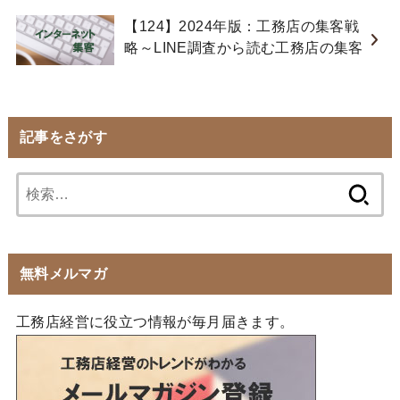
【124】2024年版：工務店の集客戦
略～LINE調査から読む工務店の集客
記事をさがす
検
索:
無料メルマガ
工務店経営に役立つ情報が毎月届きます。