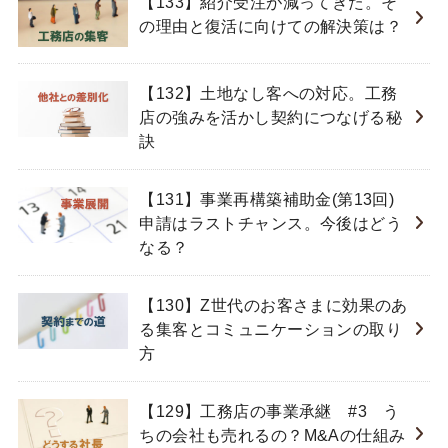
【133】紹介受注が減ってきた。そ
の理由と復活に向けての解決策は？
【132】土地なし客への対応。工務
店の強みを活かし契約につなげる秘
訣
【131】事業再構築補助金(第13回)
申請はラストチャンス。今後はどう
なる？
【130】Z世代のお客さまに効果のあ
る集客とコミュニケーションの取り
方
【129】工務店の事業承継 #3 う
ちの会社も売れるの？M&Aの仕組み