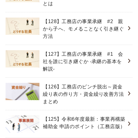
とは
【128】工務店の事業承継 #2 親
から子へ、モメることなく引き継ぐ
方法
【127】工務店の事業承継 #1 会
社を誰に引き継ぐか -承継の基本を
解説-
【126】工務店のピンチ脱出～資金
繰り表の作り方・資金繰り改善方法
まとめ
【125】令和6年度最新：事業再構築
補助金 申請のポイント（工務店版）