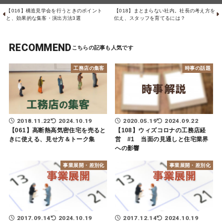
【016】構造見学会を行うときのポイント
【018】まとまらない社内。社長の考え方を
と、効果的な集客・演出方法3選
伝え、スタッフを育てるには？
RECOMMEND
工務店の集客
時事の話題
2018.11.22
2024.10.19
2020.05.19
2024.09.22
【061】高断熱高気密住宅を売ると
【108】ウィズコロナの工務店経
きに使える、見せ方＆トーク集
営 #1 当面の見通しと住宅業界
への影響
事業展開・差別化
事業展開・差別化
2017.09.14
2024.10.19
2017.12.14
2024.10.19