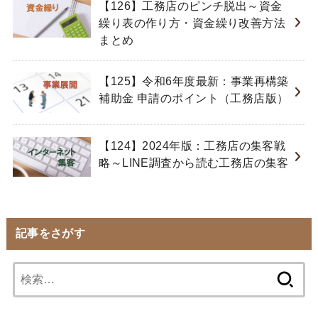
【126】工務店のピンチ脱出～資金
繰り表の作り方・資金繰り改善方法
まとめ
【125】令和6年度最新：事業再構築
補助金 申請のポイント（工務店版）
【124】2024年版：工務店の集客戦
略～LINE調査から読む工務店の集客
記事をさがす
検
索: