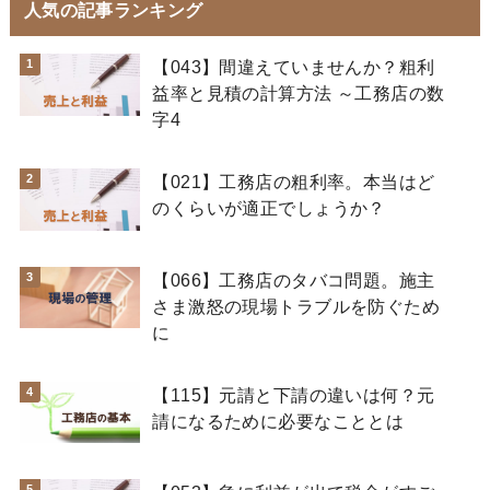
人気の記事ランキング
【043】間違えていませんか？粗利
益率と見積の計算方法 ～工務店の数
字4
【021】工務店の粗利率。本当はど
のくらいが適正でしょうか？
【066】工務店のタバコ問題。施主
さま激怒の現場トラブルを防ぐため
に
【115】元請と下請の違いは何？元
請になるために必要なこととは