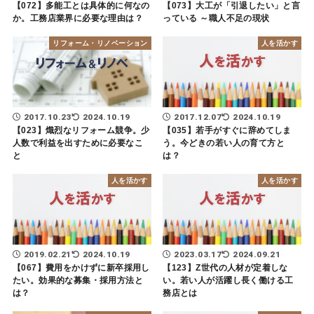
【072】多能工とは具体的に何なの
【073】大工が「引退したい」と言
か。工務店業界に必要な理由は？
っている ～職人不足の現状
リフォーム・リノベーション
人を活かす
2017.10.23
2024.10.19
2017.12.07
2024.10.19
【023】熾烈なリフォーム競争。少
【035】若手がすぐに辞めてしま
人数で利益を出すために必要なこ
う。今どきの若い人の育て方と
と
は？
人を活かす
人を活かす
2019.02.21
2024.10.19
2023.03.17
2024.09.21
【067】費用をかけずに新卒採用し
【123】Z世代の人材が定着しな
たい。効果的な募集・採用方法と
い。若い人が活躍し長く働ける工
は？
務店とは