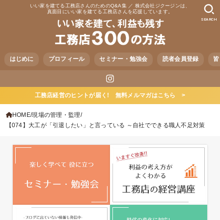
いい家を建てる工務店さんのためのQ&A集 ／ 株式会社ジクージンは、
真面目にいい家を建てる工務店さんを応援しています。
SEARCH
はじめに
プロフィール
セミナー・勉強会
読者会員登録
皆
工務店経営のヒントが届く! 無料メルマガはこちら >
HOME
現場の管理・監理
【074】大工が「引退したい」と言っている ～自社でできる職人不足対策