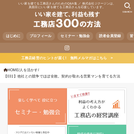
いい家を建てる工務店さんのためのQ&A集 ／ 株式会社ジクージンは、
真面目にいい家を建てる工務店さんを応援しています。
SEARCH
はじめに
プロフィール
セミナー・勉強会
読者会員登録
皆
工務店経営のヒントが届く! 無料メルマガはこちら >
HOME
人を活かす
【031】他社との競争でほぼ全敗。契約が取れる営業マンを育てる方法