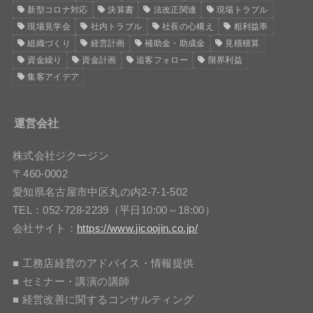
新型コロナ対応
決算書
法改正関連
現場トラブル
現場見学会
社内トラブル
社長の心構え
粗利益率
組織づくり
経営計画
補助金・助成金
見積積算
資金繰り
資金計画
追客フォロー
限界利益
集客アイデア
運営会社
株式会社ジクージン
〒460-0002
愛知県名古屋市中区丸の内2-7-1-502
TEL：052-728-2239（平日10:00～18:00）
会社サイト：
https://www.jicoojin.co.jp/
■ 工務店経営のアドバイス・情報提供
■ セミナー・講演の講師
■ 経営改善に関するコンサルティング