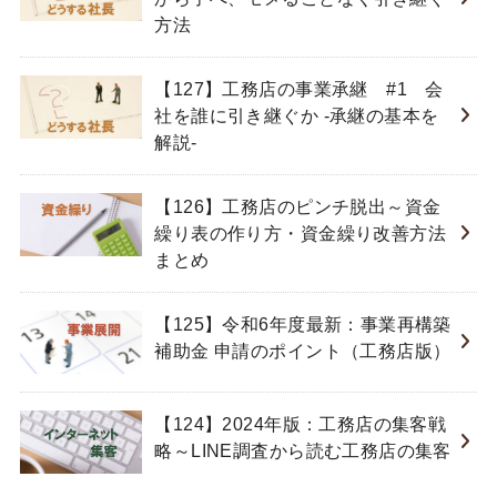
方法
【127】工務店の事業承継 #1 会
社を誰に引き継ぐか -承継の基本を
解説-
【126】工務店のピンチ脱出～資金
繰り表の作り方・資金繰り改善方法
まとめ
【125】令和6年度最新：事業再構築
補助金 申請のポイント（工務店版）
【124】2024年版：工務店の集客戦
略～LINE調査から読む工務店の集客