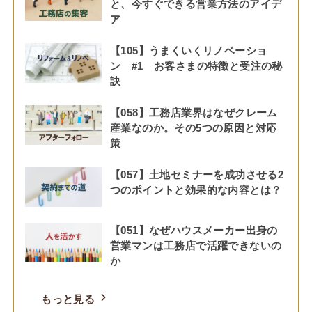
と、今すぐできる営業方法のアイデ
ア
【105】うまくいくリノベーショ
ン #1 お客さまの特徴と受注の秘
訣
【058】工務店業界はなぜクレーム
産業なのか。その5つの原因と対応
策
【057】土地セミナーを成功させる2
つのポイントと効果的な内容とは？
【051】なぜハウスメーカー出身の
営業マンは工務店で活躍できないの
か
もっと見る