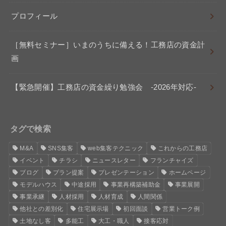
プロフィール
［無料セミナー］いまのうちに備える！工務店の資金計
画
【緊急開催】工務店の資金繰り勉強会 -2026年対応-
タグで検索
M&A
SNS集客
web集客テクニック
これからの工務店
イベント
チラシ
ニュースレター
フランチャイズ
ブログ
プラン提案
プレゼンテーション
ホームページ
モデルハウス
中途採用
事業再構築補助金
事業展開
事業承継
人材採用
人材育成
人間関係
他社との差別化
住宅展示場
初回面談
営業トーク例
土地なし客
多能工
大工・職人
接客応対