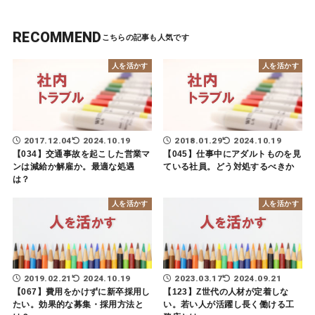
RECOMMEND
人を活かす
人を活かす
2017.12.04
2024.10.19
2018.01.29
2024.10.19
【034】交通事故を起こした営業マ
【045】仕事中にアダルトものを見
ンは減給か解雇か。最適な処遇
ている社員。どう対処するべきか
は？
人を活かす
人を活かす
2019.02.21
2024.10.19
2023.03.17
2024.09.21
【067】費用をかけずに新卒採用し
【123】Z世代の人材が定着しな
たい。効果的な募集・採用方法と
い。若い人が活躍し長く働ける工