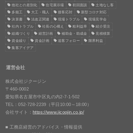
他社との差別化
住宅展示場
初回面談
土地なし客
多能工
大工・職人
接客応対
新型コロナ対応
決算書
法改正関連
現場トラブル
現場見学会
社内トラブル
社長の心構え
粗利益率
紹介受注
組織づくり
経営計画
補助金・助成金
見積積算
資金繰り
資金計画
追客フォロー
限界利益
集客アイデア
運営会社
株式会社ジクージン
〒460-0002
愛知県名古屋市中区丸の内2-7-1-502
TEL：052-728-2239（平日10:00～18:00）
会社サイト：
https://www.jicoojin.co.jp/
■ 工務店経営のアドバイス・情報提供