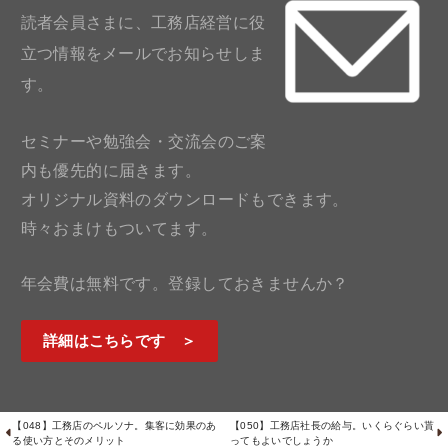
読者会員さまに、工務店経営に役
立つ情報をメールでお知らせしま
す。
セミナーや勉強会・交流会のご案
内も優先的に届きます。
オリジナル資料のダウンロードもできます。
時々おまけもついてます。
年会費は無料です。登録しておきませんか？
詳細はこちらです ＞
【048】工務店のペルソナ。集客に効果のあ
【050】工務店社長の給与。いくらぐらい貰
る使い方とそのメリット
ってもよいでしょうか