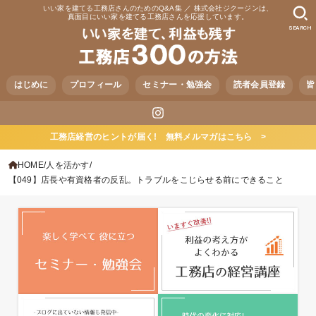
いい家を建てる工務店さんのためのQ&A集 ／ 株式会社ジクージンは、
真面目にいい家を建てる工務店さんを応援しています。
SEARCH
はじめに
プロフィール
セミナー・勉強会
読者会員登録
皆
工務店経営のヒントが届く! 無料メルマガはこちら >
HOME
人を活かす
【049】店長や有資格者の反乱。トラブルをこじらせる前にできること