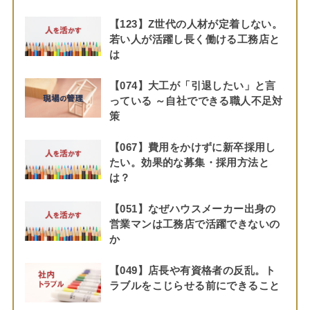
【123】Z世代の人材が定着しない。
若い人が活躍し長く働ける工務店と
は
【074】大工が「引退したい」と言
っている ～自社でできる職人不足対
策
【067】費用をかけずに新卒採用し
たい。効果的な募集・採用方法と
は？
【051】なぜハウスメーカー出身の
営業マンは工務店で活躍できないの
か
【049】店長や有資格者の反乱。ト
ラブルをこじらせる前にできること