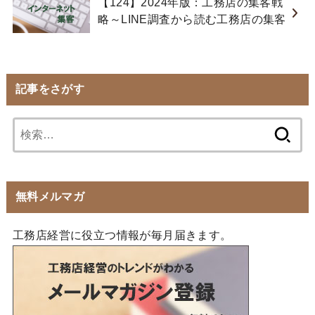
【124】2024年版：工務店の集客戦
略～LINE調査から読む工務店の集客
記事をさがす
検
索:
無料メルマガ
工務店経営に役立つ情報が毎月届きます。