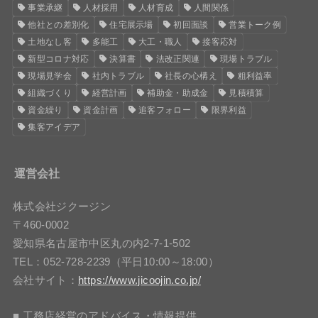
事業承継
人材採用
人材育成
人間関係
他社との差別化
住宅展示場
初回面談
営業トーク例
土地なし客
多能工
大工・職人
接客応対
新型コロナ対応
決算書
法改正関連
現場トラブル
現場見学会
社内トラブル
社長の心構え
粗利益率
組織づくり
経営計画
補助金・助成金
見積積算
資金繰り
資金計画
追客フォロー
限界利益
集客アイデア
運営会社
株式会社ジクージン
〒460-0002
愛知県名古屋市中区丸の内2-7-1-502
TEL：052-728-2239（平日10:00～18:00）
会社サイト：
https://www.jicoojin.co.jp/
■ 工務店経営のアドバイス・情報提供