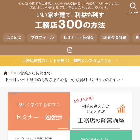
いい家を建てる工務店さんのためのQ&A集 ／ 株式会社ジクージンは、
真面目にいい家を建てる工務店さんを応援しています。
SEARCH
はじめに
プロフィール
セミナー・勉強会
読者会員登録
皆
工務店経営のヒントが届く! 無料メルマガはこちら >
HOME
営業から契約まで
【044】ネット経由のお客さまの心をつかむ資料づくり4つのポイント