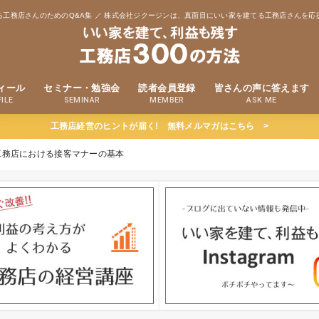
る工務店さんのためのQ&A集 ／ 株式会社ジクージンは、真面目にいい家を建てる工務店さんを応
ィール
セミナー・勉強会
読者会員登録
皆さんの声に答えます
ILE
SEMINAR
MEMBER
ASK ME
工務店経営のヒントが届く! 無料メルマガはこちら >
工務店における接客マナーの基本