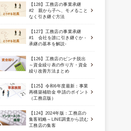
【128】工務店の事業承継
#2 親から子へ、モメること
なく引き継ぐ方法
【127】工務店の事業承継
#1 会社を誰に引き継ぐか -
承継の基本を解説-
【126】工務店のピンチ脱出
～資金繰り表の作り方・資金
繰り改善方法まとめ
【125】令和6年度最新：事業
再構築補助金 申請のポイント
（工務店版）
【124】2024年版：工務店の
集客戦略～LINE調査から読む
工務店の集客