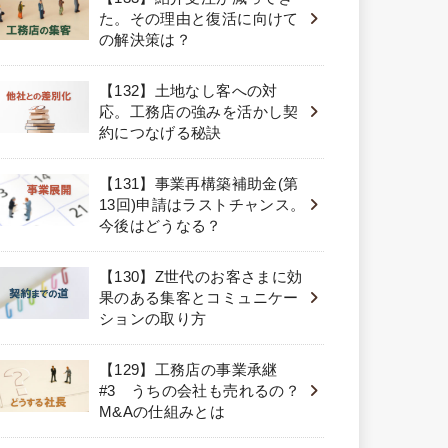
た。その理由と復活に向けて
の解決策は？
【132】土地なし客への対
応。工務店の強みを活かし契
約につなげる秘訣
【131】事業再構築補助金(第
13回)申請はラストチャンス。
今後はどうなる？
【130】Z世代のお客さまに効
果のある集客とコミュニケー
ションの取り方
【129】工務店の事業承継
#3 うちの会社も売れるの？
M&Aの仕組みとは