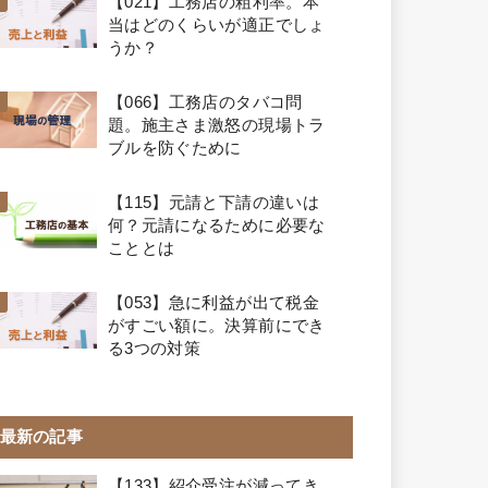
【021】工務店の粗利率。本
当はどのくらいが適正でしょ
うか？
【066】工務店のタバコ問
題。施主さま激怒の現場トラ
ブルを防ぐために
【115】元請と下請の違いは
何？元請になるために必要な
こととは
【053】急に利益が出て税金
がすごい額に。決算前にでき
る3つの対策
最新の記事
【133】紹介受注が減ってき